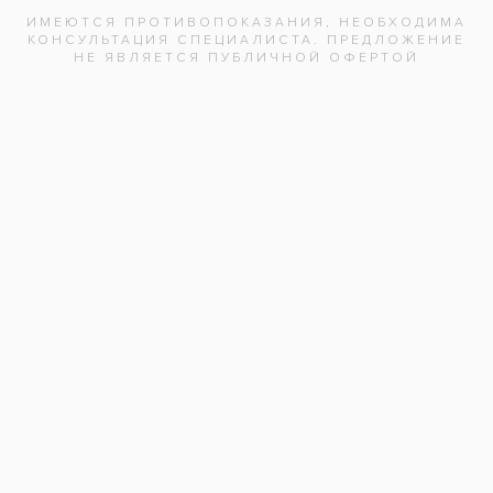
Нажимая на кнопку «Отправить», вы
даете согласие на обработку
персональных данных и соглашаетесь с
политикой конфиденциальности.
Адреса клиник
Видео-интервью со специалистами