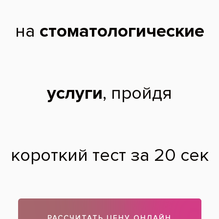
профессионального образования «Рязанский государственный
медицинский университет имени академика И. П. Павлова».
2017 г. - Окончила интернатуру в Федеральном государственном
бюджетном образовательном учреждении высшего
профессионального образования «Рязанский государственный
медицинский университет имени академика И. П. Павлова» по
специализации «Стоматология общей практики».
2017 г. - Получила первичную специализацию «Стоматология
ортопедическая».
Дополнительное образование:
2015 г. - «Базовый курс обучения по терапевтической
стоматологии. Занятие № 1», Учебный центр «Дентал Гуру»;
2017 г. - Лекция «Комплексное планирование лечения», лектор
Бякова С.Ф. к.м.н., хирург-пародонтолог отделения терапевтической
стоматологии, преподаватель ММА им. И. М. Сеченова.