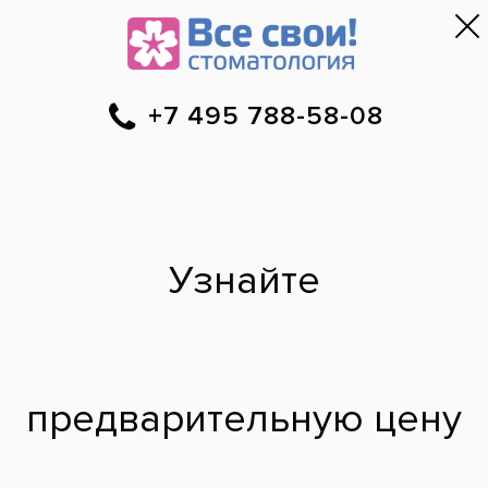
Москва
▼
788-58-08
Онлайн-запись
Скидки
Цены
Отзывы
Фото до и 
•
•
•
после
Специалист временно не ведет прием.
Наши врачи
·
м. Перово
Дарья Сергеевна
врач первичного приема
2016 г. - Окончила стоматологический факультет Государственного
бюджетного образовательного учреждения высшего