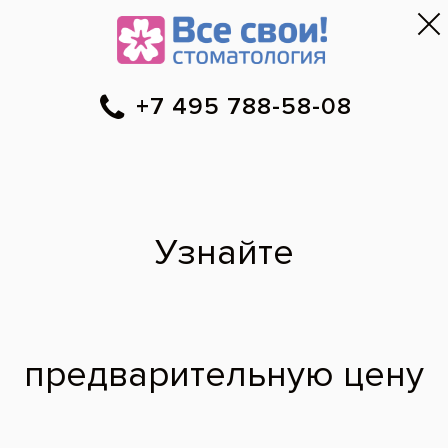
Москва
▼
788-58-08
Онлайн-запись
Скидки
Цены
Отзывы
Фото до и 
•
•
•
после
Сокирка (Белоусова)
Евгения
Александровна:
фото работ
Выравнивание зубов брекетами Damon Q и