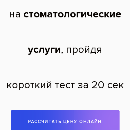
Damon Clear
До
После
подробнее
Услуги:
Исправление прикуса
,
Заболевания:
Детские стоматологические заболевания
,
Неправильный прикус
Стоматология
«Все свои!» м.Алтуфьево