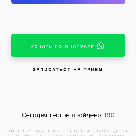
Врач стоматолог-ортодонт
:
Сокирка (Белоусова) Евгения
Александровна
Исправление прикуса брекетам Damon Q и
Damon Clear
До
После
подробнее