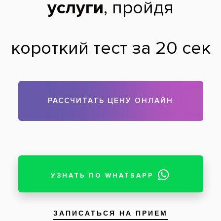
До
После
подробнее
Услуги:
Гигиена зубов и полости рта
,
Эйр Флоу (Air Flow)
Заболевания:
Зубной камень
Стоматология
«Все свои!» м.Пролетарская