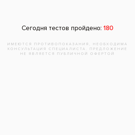
Адреса клиник
Видео-интервью со специалистами
Вопрос ответ
Частые вопросы
Вакансии
Документы
Карты «Все свои»
Поставщикам
Диагностический центр
Кредит
Налоговый вычет
Скидки в Инвитро
Рекомендации по профилактике Гриппа, ОРВИ, 
КОВИД-19
Карта сайта
Франшиза стоматологий Все свои!
Медицинская помощь оказывается на основании стандартов и
клинических рекомендаций, опубликованных на официальном
интернет-портале правовой информации
www.pravo.gov.ru
,
официальном сайте Министерства здравоохранения РФ
minzdrav.gov.ru
, на которых размещён рубрикатор клинических
рекомендаций.