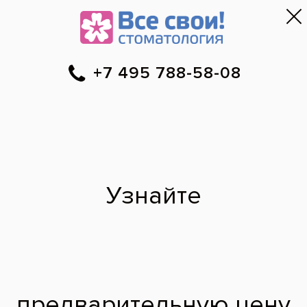
Москва
▼
788-58-08
Онлайн-запись
Скидки
Цены
Отзывы
Фото до и 
•
•
•
после
Тотальная
реабилитация по
методике Аll-on-4 и
All-on-6
До