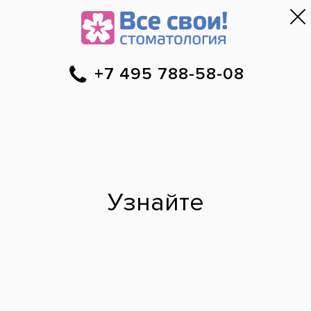
Москва
▼
788-58-08
Онлайн-запись
Скидки
Цены
Отзывы
Фото до и 
•
•
•
после
Тотальная
реабилитация
пациента с помощью
коронок на зубах и
имплантах
До