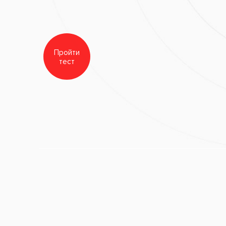
Имплантация зубов*
(6
Заболевания:
Разрушение 
Выпадение зубов
,
Зубная 
я верхней и нижней челюстей
Врач стоматолог-импланто
Стоматология
«Все свои!»
Снимок
к ротовой полости, где видны
мпланты Альфа Био