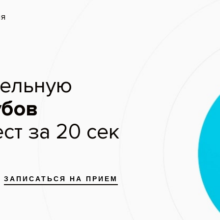
запись
Скидки и акции
Цены
Отзывы пациентов
дномоментная имплантация зу
Пациент: женщина, 67
До
Пациентка обратилась за во
рядов верхней и нижней чел
проведено удаление 24, 35 
имплантацией Alpha Bio, так
имплантацию в области 14, 16,
так же марки Alpha Bio.
Услуги:
Удаление зубов
(12)