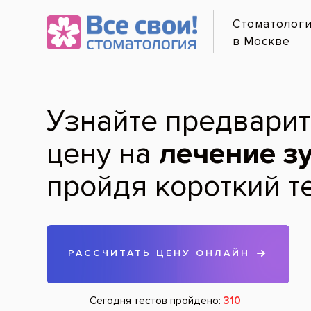
Онлайн-
О
Услуги и цены
Лечение по карману
Диагностика зубов
Гигиена зубов и полости рта
Лечение зубов
Протезирование зубов
Хирургия
Удаление зубов
Имплантация зубов
Лечение дёсен
Детская стоматология