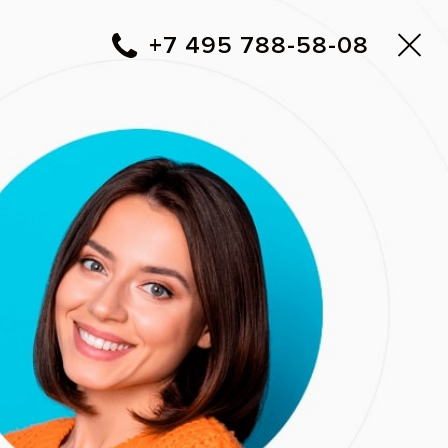
Москва
▼
788-58-08
+7 495
Фото до и после
Вам перезвонить?
бов
Адреса клиник Все свои!
 лет
сстановлением зубных
юстей. Было
зубов с одномоментной
 же произвели
 26, 36, 46, 47 зубов,