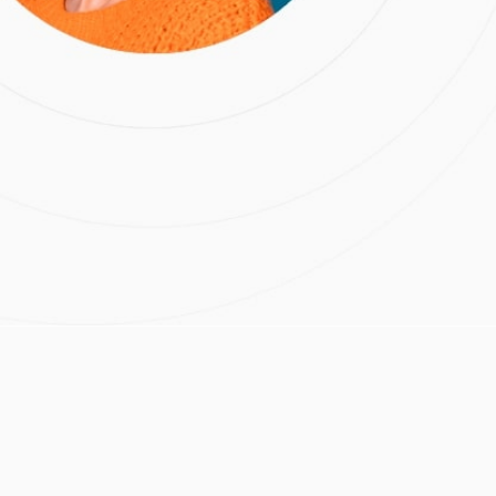
9)
зубов
,
Кариес
,
боль
лог
:
Артем Олегович
 м.Бабушкинская
Расчёт стоимости лечения
Нажимая на кнопку
«Отправить», вы даете
согласие на обработку
персональных данных и