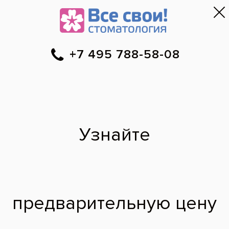
Москва
▼
788-58-08
Онлайн-запись
Скидки
Цены
Отзывы
Фото до и 
•
•
•
после
Эстетическая
реставрация
передних зубов
материалом
Эстелайт
До