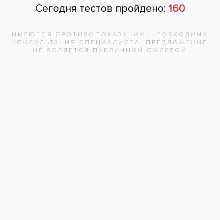
зубе 12 и замена старой пломбы – зуб 11.
Использован реставрационный материал
Эстелайт Сигма Квик. Цвет пломбы
подобран под цвет своих зубов.
Услуги:
Лечение зубов
(106)
Лечение кариеса
(66)
Пломбирование
(37)
Пломбирование корневых каналов
(4)
Заболевания:
Кариес
,
Глубокий кариес
,
Разрушение зубов
Врач стоматолог-терапевт
:
Азматгери Жангериевич
Стоматология
«Все свои!» м.Люблино