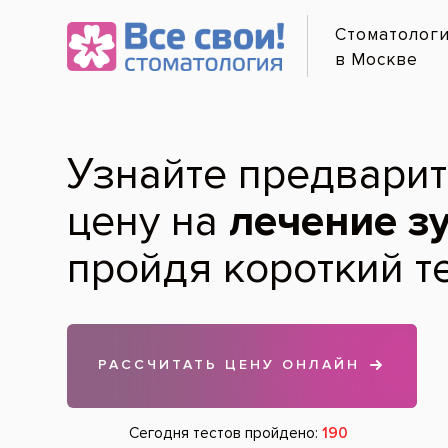
Онлайн-
Услуги и цены
Лечение по карману
Диагностика зубов
Гигиена зубов и полости рта
Лечение зубов
Протезирование зубов
Хирургия
Удаление зубов
Имплантация зубов
Лечение дёсен
Детская стоматология