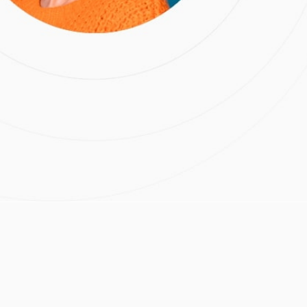
убов
лог
:
Нерсес Витальевич
 м.Митино
Расчёт стоимости лечения
Нажимая на кнопку
«Отправить», вы даете
согласие на обработку
персональных данных и