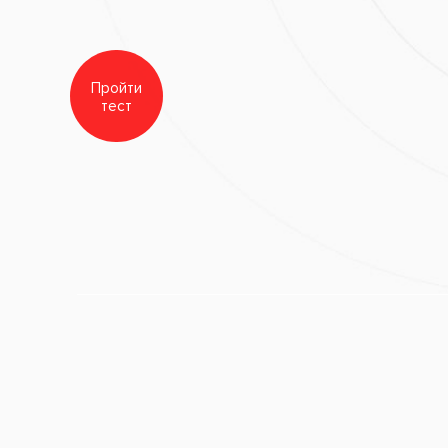
Заболевания:
Выпадение з
Врач стоматолог-импланто
до хирургического
Стоматология
«Все свои!»
Процесс
ьного импланта в области 46