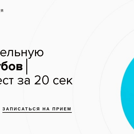
запись
Скидки и акции
Цены
Отзывы пациентов
Имплантация Анкилос
Пациент: женщина, 54
До
Установка дентального импла
области 46 зуба, женщина 54
показано состояние ротовой 
хирургических манипуляций.
Услуги:
Импланты Ankylos
(8)
Имплантация зубов*
(6