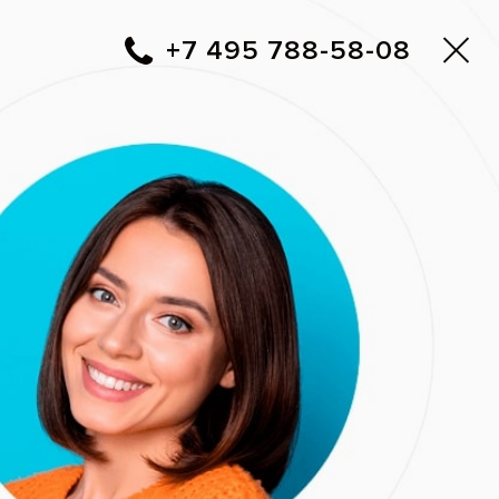
Москва
▼
788-58-08
+7 495
Фото до и после
Вам перезвонить?
Адреса клиник Все свои!
 года
нтата Ankylos в
 года. На фото
полости до и после
9)