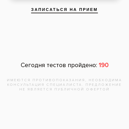
На снимке показаны установленные на
нижнюю челюсть импланты
После