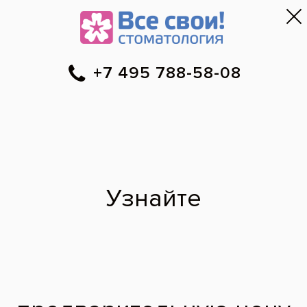
Москва
▼
788-58-08
Онлайн-запись
Скидки
Цены
Отзывы
Фото до и 
•
•
•
после
Установка
имплантов Ankylos
До