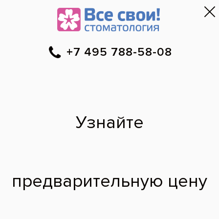
Москва
▼
788-58-08
Онлайн-запись
Скидки
Цены
Отзывы
Фото до и 
•
•
•
после
Установка одиночной
коронки на зуб
До