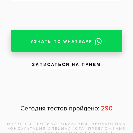
Зуб восстановлен одиночной коронкой
Пациент: женщина, 41 год
Восстановление коронковой части зуба у
женщины 41 года. На фотографиях показан
зуб до и после протезирования одиночной
коронкой.
Услуги:
Коронки керамические
(15)