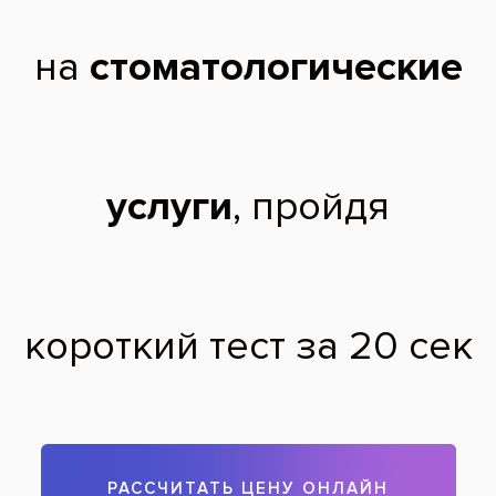
Состояние зубов при среднем кариесе
моляров
После