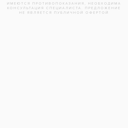
зубных пломб.
Услуги:
Детская стоматология
(15)
Лечение кариеса
(66)
Заболевания:
Детские стоматологические заболевания
,
Кариес
Врач стоматолог детский
:
Фатима Хазреталиевна
Стоматология
«Все свои!» м.Люблино
Адреса клиник
Видео-интервью со специалистами
Вопрос ответ
Частые вопросы
Вакансии