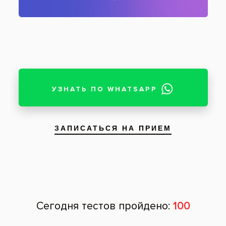
Пломбы, установленные на жевательные
зубы
Пациент: мужчина, 15 лет
Пломбирование светоотверждаемым
материалом моляров при лечении среднего
кариеса у мальчика 15 лет. На фотографиях
демонстрируется первоначальное состояние
жевательных зубов и результат установки