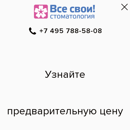
Москва
▼
788-58-08
Онлайн-запись
Скидки
Цены
Отзывы
Фото до и 
•
•
•
после
Лечение среднего
кариеса моляров у
мальчика
До