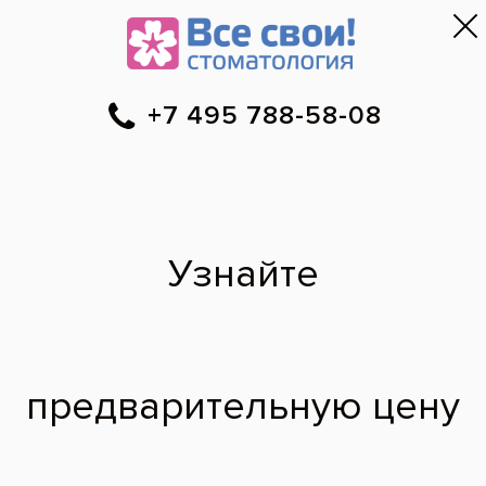
Москва
▼
788-58-08
Онлайн-запись
Скидки
Цены
Отзывы
Фото до и 
•
•
•
после
Клиническое
отбеливание зубов
системой ZOOM
До