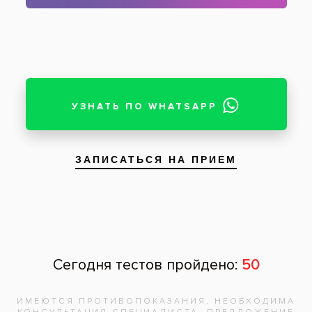
После отбеливания системой Зум
Пациент: женщина, 33 года
Использование клинической технологии
отбеливания ZOOM при устранении
желтизны на зубной эмали у девушки 33 лет.
На фотографиях продемонстрирован
начальный этап до применения лампы Зум
и после устранения дисколорита зубов.