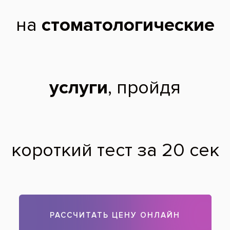
Желтизна на зубной эмали до отбеливания
После