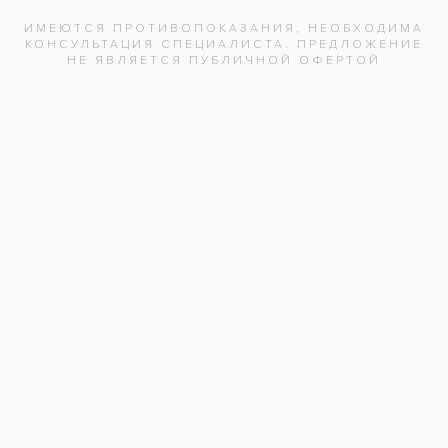
состояние зубов до и после комплексной
гигиены ротовой полости.
Услуги:
Гигиена зубов и полости рта
(147)
Чистка зубов
(58)
Заболевания:
Зубной камень
Гигиенист стоматологический
:
Оксана Вячеславовна
Стоматология
«Все свои!» м.Алтуфьево
Адреса клиник
Видео-интервью со специалистами