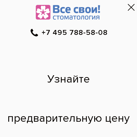
Москва
▼
788-58-08
Онлайн-запись
Скидки
Цены
Отзывы
Фото до и 
•
•
•
после
Профессиональная
чистка внутренней
поверхности зубов
До