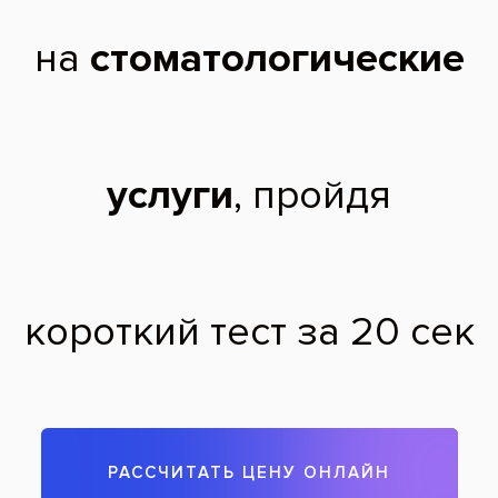
Сколотый режущий край передних зубов
После