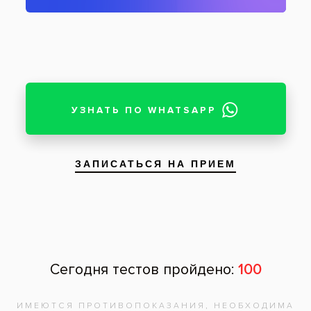
Зубы после исправления косметических
дефектов
Пациент: женщина, 33 года
Реставрация сколотого режущего края
передних зубов пломбировочным
материалом у женщины 33 лет. На
фотографиях показано состояние зубов до и
после исправления косметических