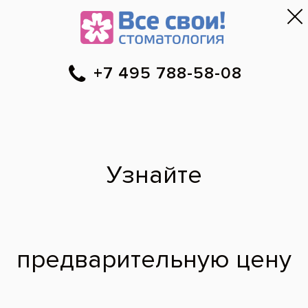
Москва
▼
788-58-08
Онлайн-запись
Скидки
Цены
Отзывы
Фото до и 
•
•
•
после
Реставрация
режущего края
передних зубов
До