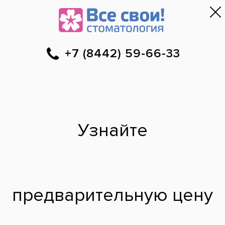
Первый приём — бесплатно
и безопасно
!
Волгоград
▼
59-66-33
Онлайн-запись
Скидки
Цены
Отзывы
Фото до и 
•
•
•
после
Врачи
•
Наши врачи
·
Ворошиловский район
Киракосян Моника
Арменаковна
врач первичного приема
2022 г. - Окончила
Волгоградский