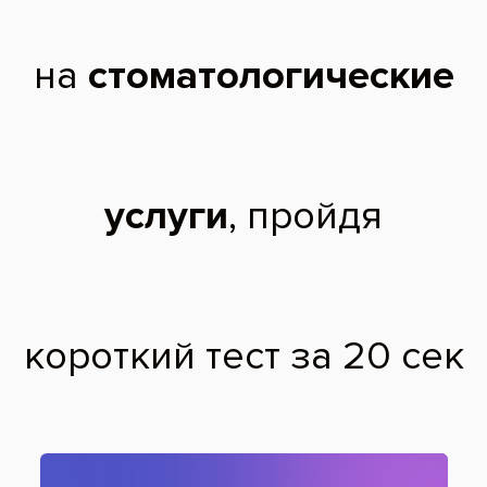
государственный
медицинский
университет по
специальности
«Стоматология».
2024 г. -
Профессиональная
переподготовка в
Институте непрерывного
медицинского и
фармацевтического
образования по
специальности
«Стоматология
ортопедическая».