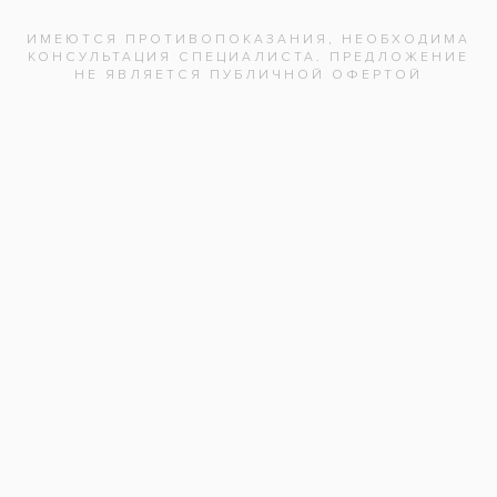
Отзыв
Нажимая на кнопку «Отправить», вы
даете согласие на обработку
персональных данных и соглашаетесь с
политикой конфиденциальности.