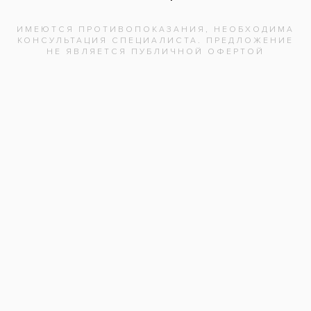
и после дня рождения. В случае, если
оплата была произведена ранее, перерасчёт
стоимости не производится.
Акция действует до 31.08.2026 г.
*Скидки не суммируются с другими акциями
и спецпредложениями.
Чтобы записаться на прием, звоните по телефону
59-66-33
Акция не суммируется с другими скидками и
акциями.