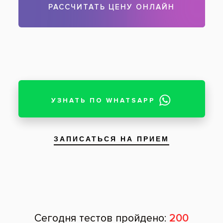
Пройдите компьютерную диагностику и
получите подробный план лечения на
первичной бесплатной консультации
стоматолога.
Будьте уверены в качестве лечения и
получите гарантию от стоматологии на все
виды услуг (сроки и условия указываются в
договоре).
Акция для новых пациентов и пациентов
окончивших лечение более 12 месяцев
назад.
*Услуги должны быть оплачены в
соответствии с условиями акции за 5 дней до