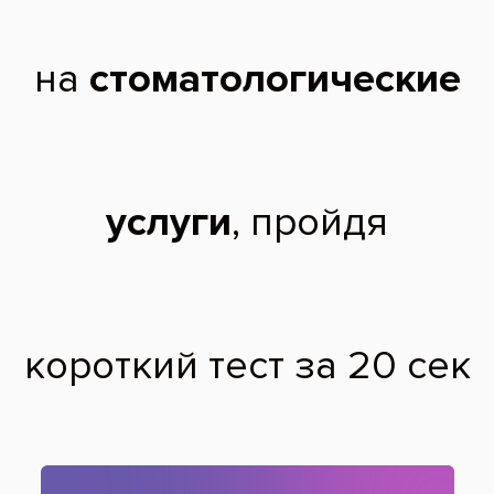
Другие акции
День рождения – отличный повод
позаботиться о себе и своем здоровье. За 5
дней до и после этого замечательного
события мы дарим вам скидку 25% на все
услуги стоматологии «Все свои!», кроме
акционных*.
Акция не суммируется с другими
скидками и акциями.
Преимущества лечения во «Все
свои!»