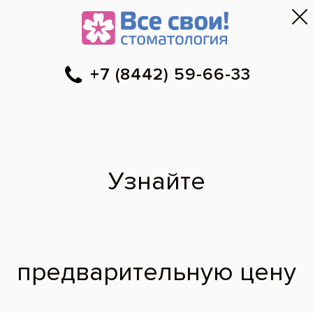
Первый приём — бесплатно
и безопасно
!
Волгоград
▼
59-66-33
Онлайн-запись
Скидки
Цены
Отзывы
Фото до и 
•
•
•
после
Врачи
•
Подарок
именинникам от
стоматологии «Все
свои!»
25%