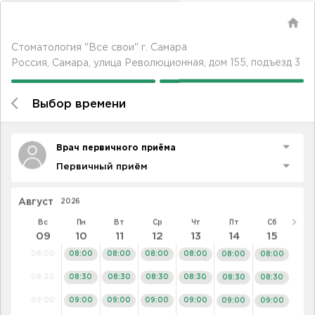
Самара
▼
375-97-50
Стоматология
«Все свои!» в
Самаре
Адреса клиник
Видео-интервью со специалистами