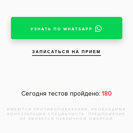
Пациент: женщина, 35 лет
У пациентки диагностирован глубокий
кариес (кариес дентина). Проведено
лечение с помощью композитного
материала Estelite Palfique.
Услуги:
Лечение кариеса
(9)
Заболевания:
Глубокий кариес