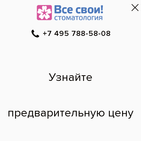
Москва
▼
788-58-08
Онлайн-запись
Скидки
Цены
Отзывы
Фото до и 
•
•
•
после
Лечение глубокого
кариеса
До